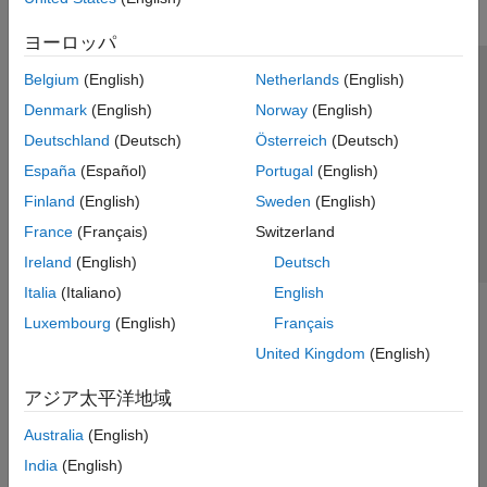
ヨーロッパ
Belgium
(English)
Netherlands
(English)
トラストセンター
商標
プライバシー ポリシー
Denmark
(English)
Norway
(English)
違法コピー防止
アプリケーション ステータス
お問い合わせ
Deutschland
(Deutsch)
Österreich
(Deutsch)
© 1994-2026 The MathWorks, Inc.
España
(Español)
Portugal
(English)
Finland
(English)
Sweden
(English)
Web サイ
日本
France
(Français)
Switzerland
Ireland
(English)
Deutsch
Italia
(Italiano)
English
Luxembourg
(English)
Français
United Kingdom
(English)
アジア太平洋地域
Australia
(English)
India
(English)