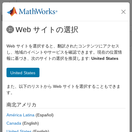
コンテンツへスキップ
MATLAB ヘルプ センター
オフキャンバス ナビゲーション メ
メインコンテンツ
Web サイトの選択
リソース
並べ替え
ソース
Web サイトを選択すると、翻訳されたコンテンツにアクセス
し、地域のイベントやサービスを確認できます。現在の位置情
ステータス
報に基づき、次のサイトの選択を推奨します:
United States
United States
また、以下のリストから Web サイトを選択することもできま
す。
南北アメリカ
América Latina
(Español)
Canada
(English)
United States
(English)