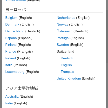
ヨーロッパ
Belgium
(English)
Netherlands
(English)
トラストセンター
商標
プライバシー ポリシー
Denmark
(English)
Norway
(English)
違法コピー防止
アプリケーション ステータス
お問い合わせ
Deutschland
(Deutsch)
Österreich
(Deutsch)
© 1994-2026 The MathWorks, Inc.
España
(Español)
Portugal
(English)
Finland
(English)
Sweden
(English)
Web サイ
日本
France
(Français)
Switzerland
Ireland
(English)
Deutsch
Italia
(Italiano)
English
Luxembourg
(English)
Français
United Kingdom
(English)
アジア太平洋地域
Australia
(English)
India
(English)