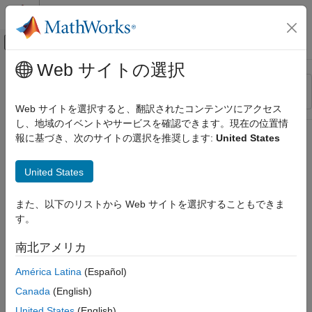
コンテンツへスキップ
MATLAB ヘルプ センター
オフキャンバス ナビゲーション メ
メインコンテンツ
Web サイトの選択
リソース
並べ替え
ソース
Web サイトを選択すると、翻訳されたコンテンツにアクセス
し、地域のイベントやサービスを確認できます。現在の位置情
ステータス
報に基づき、次のサイトの選択を推奨します:
United States
United States
また、以下のリストから Web サイトを選択することもできま
す。
南北アメリカ
América Latina
(Español)
Canada
(English)
United States
(English)