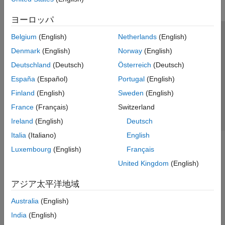
ヨーロッパ
Belgium
(English)
Netherlands
(English)
トラストセンター
商標
プライバシー ポリシー
Denmark
(English)
Norway
(English)
違法コピー防止
アプリケーション ステータス
お問い合わせ
Deutschland
(Deutsch)
Österreich
(Deutsch)
© 1994-2026 The MathWorks, Inc.
España
(Español)
Portugal
(English)
Finland
(English)
Sweden
(English)
Web サイ
日本
France
(Français)
Switzerland
Ireland
(English)
Deutsch
Italia
(Italiano)
English
Luxembourg
(English)
Français
United Kingdom
(English)
アジア太平洋地域
Australia
(English)
India
(English)