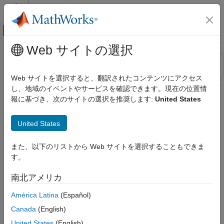
コンテンツへスキップ
MATLAB ヘルプ センター
オフキャンバス ナビゲーション メ
メインコンテンツ
Web サイトの選択
リソース
並べ替え
ソース
Web サイトを選択すると、翻訳されたコンテンツにアクセス
し、地域のイベントやサービスを確認できます。現在の位置情
ステータス
報に基づき、次のサイトの選択を推奨します:
United States
United States
また、以下のリストから Web サイトを選択することもできま
す。
南北アメリカ
América Latina
(Español)
Canada
(English)
United States
(English)