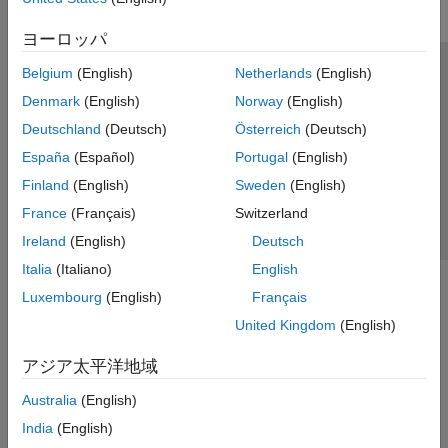
ヨーロッパ
Belgium
(English)
Netherlands
(English)
トラストセンター
商標
プライバシー ポリシー
Denmark
(English)
Norway
(English)
違法コピー防止
アプリケーション ステータス
お問い合わせ
Deutschland
(Deutsch)
Österreich
(Deutsch)
© 1994-2026 The MathWorks, Inc.
España
(Español)
Portugal
(English)
Finland
(English)
Sweden
(English)
Web サイ
日本
France
(Français)
Switzerland
Ireland
(English)
Deutsch
Italia
(Italiano)
English
Luxembourg
(English)
Français
United Kingdom
(English)
アジア太平洋地域
Australia
(English)
India
(English)