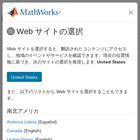
コンテンツへスキップ
MATLAB ヘルプ センター
オフキャンバス ナビゲーション メ
メインコンテンツ
Web サイトの選択
リソース
並べ替え
ソース
Web サイトを選択すると、翻訳されたコンテンツにアクセス
し、地域のイベントやサービスを確認できます。現在の位置情
ステータス
報に基づき、次のサイトの選択を推奨します:
United States
United States
また、以下のリストから Web サイトを選択することもできま
す。
南北アメリカ
América Latina
(Español)
Canada
(English)
United States
(English)