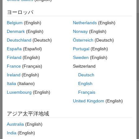
ヨーロッパ
Belgium
(English)
Netherlands
(English)
トラストセンター
商標
プライバシー ポリシー
Denmark
(English)
Norway
(English)
違法コピー防止
アプリケーション ステータス
お問い合わせ
Deutschland
(Deutsch)
Österreich
(Deutsch)
© 1994-2026 The MathWorks, Inc.
España
(Español)
Portugal
(English)
Finland
(English)
Sweden
(English)
Web サイ
日本
France
(Français)
Switzerland
Ireland
(English)
Deutsch
Italia
(Italiano)
English
Luxembourg
(English)
Français
United Kingdom
(English)
アジア太平洋地域
Australia
(English)
India
(English)