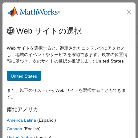
コンテンツへスキップ
MATLAB ヘルプ センター
オフキャンバス ナビゲーション メ
メインコンテンツ
Web サイトの選択
リソース
並べ替え
ソース
Web サイトを選択すると、翻訳されたコンテンツにアクセス
し、地域のイベントやサービスを確認できます。現在の位置情
ステータス
報に基づき、次のサイトの選択を推奨します:
United States
United States
また、以下のリストから Web サイトを選択することもできま
す。
南北アメリカ
América Latina
(Español)
Canada
(English)
United States
(English)