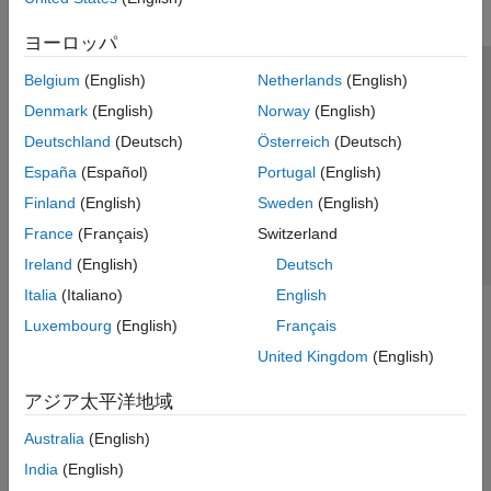
ヨーロッパ
Belgium
(English)
Netherlands
(English)
トラストセンター
商標
プライバシー ポリシー
Denmark
(English)
Norway
(English)
違法コピー防止
アプリケーション ステータス
お問い合わせ
Deutschland
(Deutsch)
Österreich
(Deutsch)
© 1994-2026 The MathWorks, Inc.
España
(Español)
Portugal
(English)
Finland
(English)
Sweden
(English)
Web サイ
日本
France
(Français)
Switzerland
Ireland
(English)
Deutsch
Italia
(Italiano)
English
Luxembourg
(English)
Français
United Kingdom
(English)
アジア太平洋地域
Australia
(English)
India
(English)