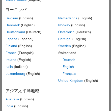
ヨーロッパ
Belgium
(English)
Netherlands
(English)
トラストセンター
商標
プライバシー ポリシー
Denmark
(English)
Norway
(English)
違法コピー防止
アプリケーション ステータス
お問い合わせ
Deutschland
(Deutsch)
Österreich
(Deutsch)
© 1994-2026 The MathWorks, Inc.
España
(Español)
Portugal
(English)
Finland
(English)
Sweden
(English)
Web サイ
日本
France
(Français)
Switzerland
Ireland
(English)
Deutsch
Italia
(Italiano)
English
Luxembourg
(English)
Français
United Kingdom
(English)
アジア太平洋地域
Australia
(English)
India
(English)