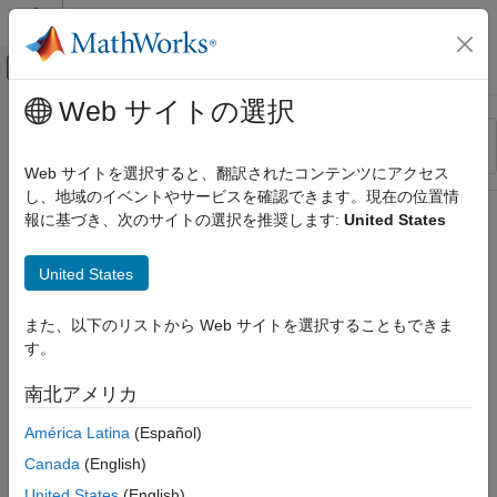
コンテンツへスキップ
MATLAB ヘルプ センター
オフキャンバス ナビゲーション メ
メインコンテンツ
Web サイトの選択
リソース
並べ替え
ソース
Web サイトを選択すると、翻訳されたコンテンツにアクセス
し、地域のイベントやサービスを確認できます。現在の位置情
ステータス
報に基づき、次のサイトの選択を推奨します:
United States
United States
また、以下のリストから Web サイトを選択することもできま
す。
南北アメリカ
América Latina
(Español)
Canada
(English)
United States
(English)