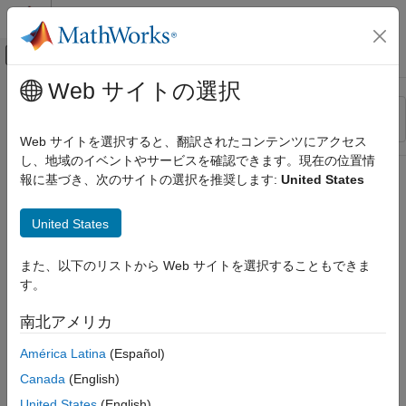
コンテンツへスキップ
MATLAB ヘルプ センター
オフキャンバス ナビゲーション メ
メインコンテンツ
Web サイトの選択
リソース
並べ替え
ソース
Web サイトを選択すると、翻訳されたコンテンツにアクセス
し、地域のイベントやサービスを確認できます。現在の位置情
ステータス
報に基づき、次のサイトの選択を推奨します:
United States
United States
また、以下のリストから Web サイトを選択することもできま
す。
南北アメリカ
América Latina
(Español)
Canada
(English)
United States
(English)