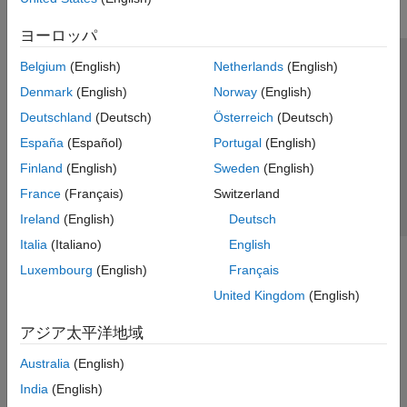
ヨーロッパ
Belgium
(English)
Netherlands
(English)
トラストセンター
商標
プライバシー ポリシー
Denmark
(English)
Norway
(English)
違法コピー防止
アプリケーション ステータス
お問い合わせ
Deutschland
(Deutsch)
Österreich
(Deutsch)
© 1994-2026 The MathWorks, Inc.
España
(Español)
Portugal
(English)
Finland
(English)
Sweden
(English)
Web サイ
日本
France
(Français)
Switzerland
Ireland
(English)
Deutsch
Italia
(Italiano)
English
Luxembourg
(English)
Français
United Kingdom
(English)
アジア太平洋地域
Australia
(English)
India
(English)