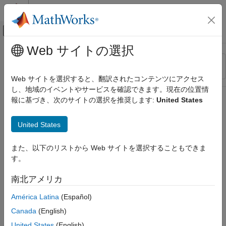
コンテンツへスキップ
MATLAB ヘルプ センター
オフキャンバス ナビゲーション メ
メインコンテンツ
Web サイトの選択
リソース
並べ替え
ソース
Web サイトを選択すると、翻訳されたコンテンツにアクセス
し、地域のイベントやサービスを確認できます。現在の位置情
ステータス
報に基づき、次のサイトの選択を推奨します:
United States
United States
また、以下のリストから Web サイトを選択することもできま
す。
南北アメリカ
América Latina
(Español)
Canada
(English)
United States
(English)