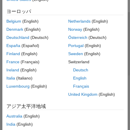
ヨーロッパ
Belgium
(English)
Netherlands
(English)
トラストセンター
商標
プライバシー ポリシー
Denmark
(English)
Norway
(English)
違法コピー防止
アプリケーション ステータス
お問い合わせ
Deutschland
(Deutsch)
Österreich
(Deutsch)
© 1994-2026 The MathWorks, Inc.
España
(Español)
Portugal
(English)
Finland
(English)
Sweden
(English)
Web サイ
日本
France
(Français)
Switzerland
Ireland
(English)
Deutsch
Italia
(Italiano)
English
Luxembourg
(English)
Français
United Kingdom
(English)
アジア太平洋地域
Australia
(English)
India
(English)