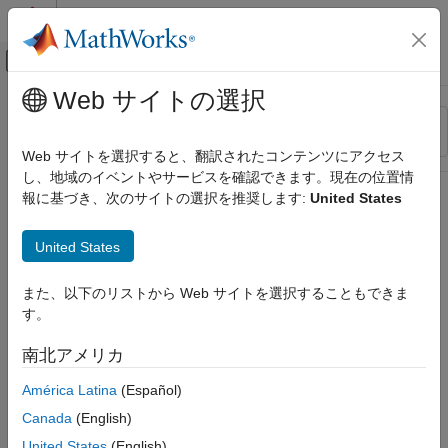
コンテンツへスキップ
MATLAB ヘルプ センター
オフキャンバス ナビゲーション メ
メインコンテンツ
Web サイトの選択
リソース
並べ替え
ソース
Web サイトを選択すると、翻訳されたコンテンツにアクセス
し、地域のイベントやサービスを確認できます。現在の位置情
ステータス
報に基づき、次のサイトの選択を推奨します:
United States
United States
また、以下のリストから Web サイトを選択することもできま
す。
南北アメリカ
América Latina
(Español)
Canada
(English)
United States
(English)