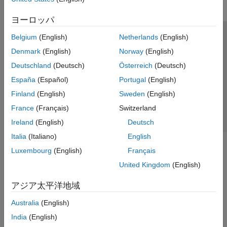
ヨーロッパ
Belgium
(English)
Netherlands
(English)
トラストセンター
商標
プライバシー ポリシー
Denmark
(English)
Norway
(English)
違法コピー防止
アプリケーション ステータス
お問い合わせ
Deutschland
(Deutsch)
Österreich
(Deutsch)
© 1994-2026 The MathWorks, Inc.
España
(Español)
Portugal
(English)
Finland
(English)
Sweden
(English)
Web サイ
日本
France
(Français)
Switzerland
Ireland
(English)
Deutsch
Italia
(Italiano)
English
Luxembourg
(English)
Français
United Kingdom
(English)
アジア太平洋地域
Australia
(English)
India
(English)