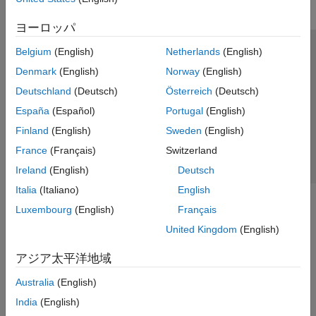
ヨーロッパ
Belgium
(English)
Netherlands
(English)
トラストセンター
商標
プライバシー ポリシー
Denmark
(English)
Norway
(English)
違法コピー防止
アプリケーション ステータス
お問い合わせ
Deutschland
(Deutsch)
Österreich
(Deutsch)
© 1994-2026 The MathWorks, Inc.
España
(Español)
Portugal
(English)
Finland
(English)
Sweden
(English)
Web サイ
日本
France
(Français)
Switzerland
Ireland
(English)
Deutsch
Italia
(Italiano)
English
Luxembourg
(English)
Français
United Kingdom
(English)
アジア太平洋地域
Australia
(English)
India
(English)