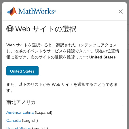
コンテンツへスキップ
MATLAB ヘルプ センター
オフキャンバス ナビゲーション メ
メインコンテンツ
Web サイトの選択
リソース
並べ替え
ソース
Web サイトを選択すると、翻訳されたコンテンツにアクセス
し、地域のイベントやサービスを確認できます。現在の位置情
ステータス
報に基づき、次のサイトの選択を推奨します:
United States
United States
また、以下のリストから Web サイトを選択することもできま
す。
南北アメリカ
América Latina
(Español)
Canada
(English)
United States
(English)