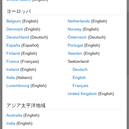
ヨーロッパ
Belgium
(English)
Netherlands
(English)
トラストセンター
商標
プライバシー ポリシー
Denmark
(English)
Norway
(English)
違法コピー防止
アプリケーション ステータス
お問い合わせ
Deutschland
(Deutsch)
Österreich
(Deutsch)
© 1994-2026 The MathWorks, Inc.
España
(Español)
Portugal
(English)
Finland
(English)
Sweden
(English)
Web サイ
日本
France
(Français)
Switzerland
Ireland
(English)
Deutsch
Italia
(Italiano)
English
Luxembourg
(English)
Français
United Kingdom
(English)
アジア太平洋地域
Australia
(English)
India
(English)