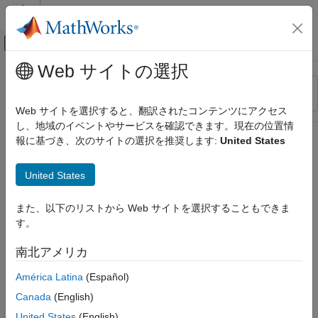
コンテンツへスキップ
MATLAB ヘルプ センター
オフキャンバス ナビゲーション メ
メインコンテンツ
Web サイトの選択
リソース
並べ替え
ソース
Web サイトを選択すると、翻訳されたコンテンツにアクセス
し、地域のイベントやサービスを確認できます。現在の位置情
ステータス
報に基づき、次のサイトの選択を推奨します:
United States
United States
また、以下のリストから Web サイトを選択することもできま
す。
南北アメリカ
América Latina
(Español)
Canada
(English)
United States
(English)