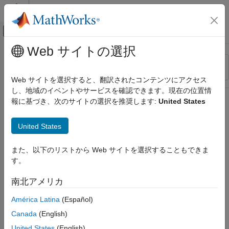
コンテンツへスキップ
MATLAB ヘルプ センター
オフキャンバス ナビゲーション メ
メインコンテンツ
Web サイトの選択
リソース
並べ替え
ソース
Web サイトを選択すると、翻訳されたコンテンツにアクセス
し、地域のイベントやサービスを確認できます。現在の位置情
ステータス
報に基づき、次のサイトの選択を推奨します:
United States
United States
また、以下のリストから Web サイトを選択することもできま
す。
南北アメリカ
América Latina
(Español)
Canada
(English)
United States
(English)