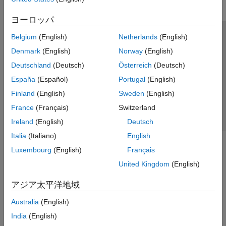
ヨーロッパ
Belgium
(English)
Netherlands
(English)
トラストセンター
商標
プライバシー ポリシー
Denmark
(English)
Norway
(English)
違法コピー防止
アプリケーション ステータス
お問い合わせ
Deutschland
(Deutsch)
Österreich
(Deutsch)
© 1994-2026 The MathWorks, Inc.
España
(Español)
Portugal
(English)
Finland
(English)
Sweden
(English)
Web サイ
日本
France
(Français)
Switzerland
Ireland
(English)
Deutsch
Italia
(Italiano)
English
Luxembourg
(English)
Français
United Kingdom
(English)
アジア太平洋地域
Australia
(English)
India
(English)