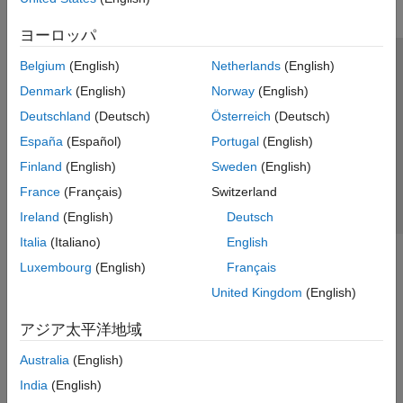
ヨーロッパ
Belgium
(English)
Netherlands
(English)
トラストセンター
商標
プライバシー ポリシー
Denmark
(English)
Norway
(English)
違法コピー防止
アプリケーション ステータス
お問い合わせ
Deutschland
(Deutsch)
Österreich
(Deutsch)
© 1994-2026 The MathWorks, Inc.
España
(Español)
Portugal
(English)
Finland
(English)
Sweden
(English)
Web サイ
日本
France
(Français)
Switzerland
Ireland
(English)
Deutsch
Italia
(Italiano)
English
Luxembourg
(English)
Français
United Kingdom
(English)
アジア太平洋地域
Australia
(English)
India
(English)