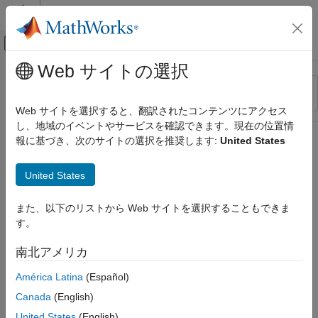
コンテンツへスキップ
MATLAB ヘルプ センター
オフキャンバス ナビゲーション メ
メインコンテンツ
Web サイトの選択
リソース
並べ替え
ソース
Web サイトを選択すると、翻訳されたコンテンツにアクセス
し、地域のイベントやサービスを確認できます。現在の位置情
ステータス
報に基づき、次のサイトの選択を推奨します:
United States
United States
また、以下のリストから Web サイトを選択することもできま
す。
南北アメリカ
América Latina
(Español)
Canada
(English)
United States
(English)