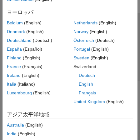
ヨーロッパ
Belgium
(English)
Netherlands
(English)
トラストセンター
商標
プライバシー ポリシー
Denmark
(English)
Norway
(English)
違法コピー防止
アプリケーション ステータス
お問い合わせ
Deutschland
(Deutsch)
Österreich
(Deutsch)
© 1994-2026 The MathWorks, Inc.
España
(Español)
Portugal
(English)
Finland
(English)
Sweden
(English)
Web サイ
日本
France
(Français)
Switzerland
Ireland
(English)
Deutsch
Italia
(Italiano)
English
Luxembourg
(English)
Français
United Kingdom
(English)
アジア太平洋地域
Australia
(English)
India
(English)