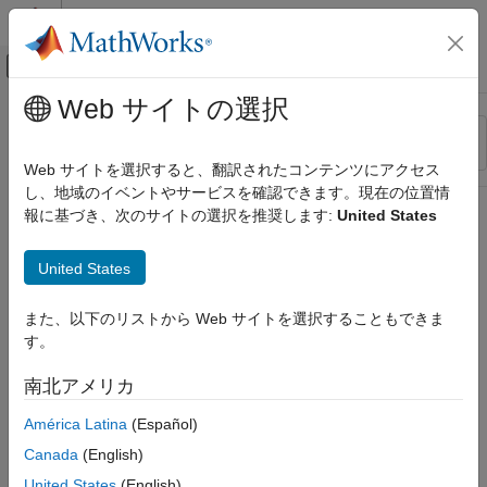
コンテンツへスキップ
MATLAB ヘルプ センター
オフキャンバス ナビゲーション メ
メインコンテンツ
Web サイトの選択
リソース
並べ替え
ソース
Web サイトを選択すると、翻訳されたコンテンツにアクセス
し、地域のイベントやサービスを確認できます。現在の位置情
ステータス
報に基づき、次のサイトの選択を推奨します:
United States
United States
また、以下のリストから Web サイトを選択することもできま
す。
南北アメリカ
América Latina
(Español)
Canada
(English)
United States
(English)