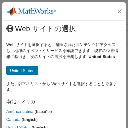
コンテンツへスキップ
MATLAB ヘルプ センター
オフキャンバス ナビゲーション メ
メインコンテンツ
Web サイトの選択
リソース
並べ替え
ソース
Web サイトを選択すると、翻訳されたコンテンツにアクセス
し、地域のイベントやサービスを確認できます。現在の位置情
ステータス
報に基づき、次のサイトの選択を推奨します:
United States
United States
また、以下のリストから Web サイトを選択することもできま
す。
南北アメリカ
América Latina
(Español)
Canada
(English)
United States
(English)