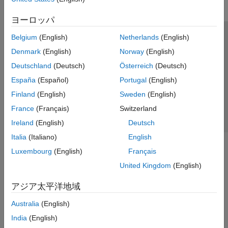
ヨーロッパ
Belgium
(English)
Netherlands
(English)
トラストセンター
商標
プライバシー ポリシー
Denmark
(English)
Norway
(English)
違法コピー防止
アプリケーション ステータス
お問い合わせ
Deutschland
(Deutsch)
Österreich
(Deutsch)
© 1994-2026 The MathWorks, Inc.
España
(Español)
Portugal
(English)
Finland
(English)
Sweden
(English)
Web サイ
日本
France
(Français)
Switzerland
Ireland
(English)
Deutsch
Italia
(Italiano)
English
Luxembourg
(English)
Français
United Kingdom
(English)
アジア太平洋地域
Australia
(English)
India
(English)