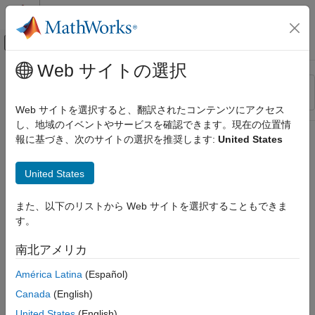
コンテンツへスキップ
MATLAB ヘルプ センター
オフキャンバス ナビゲーション メ
メインコンテンツ
Web サイトの選択
リソース
並べ替え
ソース
Web サイトを選択すると、翻訳されたコンテンツにアクセス
し、地域のイベントやサービスを確認できます。現在の位置情
ステータス
報に基づき、次のサイトの選択を推奨します:
United States
United States
また、以下のリストから Web サイトを選択することもできま
す。
南北アメリカ
América Latina
(Español)
Canada
(English)
United States
(English)