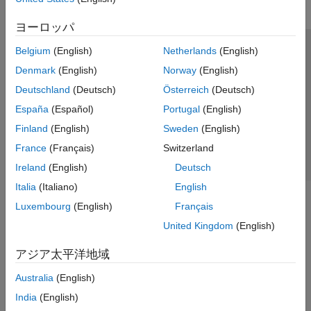
ヨーロッパ
Belgium
(English)
Netherlands
(English)
トラストセンター
商標
プライバシー ポリシー
Denmark
(English)
Norway
(English)
違法コピー防止
アプリケーション ステータス
お問い合わせ
Deutschland
(Deutsch)
Österreich
(Deutsch)
© 1994-2026 The MathWorks, Inc.
España
(Español)
Portugal
(English)
Finland
(English)
Sweden
(English)
Web サイ
日本
France
(Français)
Switzerland
Ireland
(English)
Deutsch
Italia
(Italiano)
English
Luxembourg
(English)
Français
United Kingdom
(English)
アジア太平洋地域
Australia
(English)
India
(English)