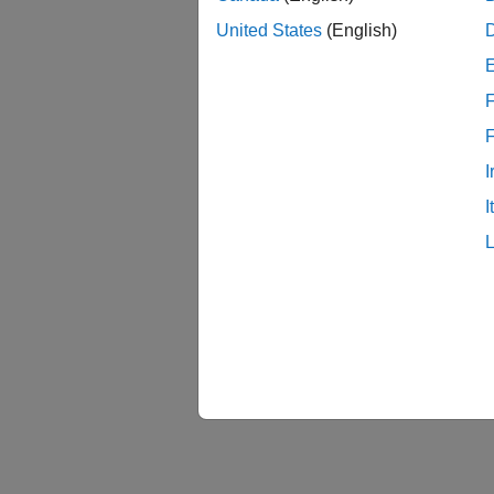
United States
(English)
F
I
I