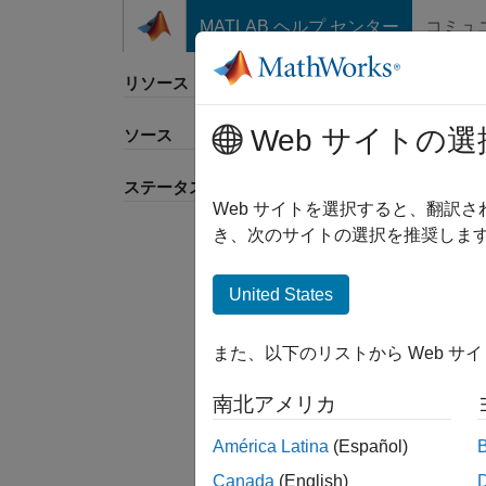
コンテンツへスキップ
MATLAB ヘルプ センター
コミュ
リソース
Web サイトの選
ソース
並べ
ステータス
Web サイトを選択すると、翻訳
き、次のサイトの選択を推奨します
United States
また、以下のリストから Web サ
南北アメリカ
América Latina
(Español)
Canada
(English)