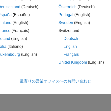
Deutschland
(Deutsch)
Österreich
(Deutsch)
España
(Español)
Portugal
(English)
inland
(English)
Sweden
(English)
France
(Français)
Switzerland
reland
(English)
Deutsch
talia
(Italiano)
English
Luxembourg
(English)
Français
United Kingdom
(English)
最寄りの営業オフィスへのお問い合わせ