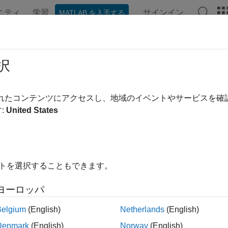
ニティ
学習
サインイン
MATLAB を入手する
択
替え
されたコンテンツにアクセスし、地域のイベントやサービスを
:
United States
イトを選択することもできます。
ヨーロッパ
Belgium
(English)
Netherlands
(English)
Denmark
(English)
Norway
(English)