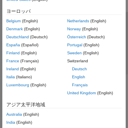
ヨーロッパ
Belgium
(English)
Netherlands
(English)
トラストセンター
商標
プライバシー ポリシー
Denmark
(English)
Norway
(English)
違法コピー防止
アプリケーション ステータス
お問い合わせ
Deutschland
(Deutsch)
Österreich
(Deutsch)
© 1994-2026 The MathWorks, Inc.
España
(Español)
Portugal
(English)
Finland
(English)
Sweden
(English)
Web サイ
日本
France
(Français)
Switzerland
Ireland
(English)
Deutsch
Italia
(Italiano)
English
Luxembourg
(English)
Français
United Kingdom
(English)
アジア太平洋地域
Australia
(English)
India
(English)