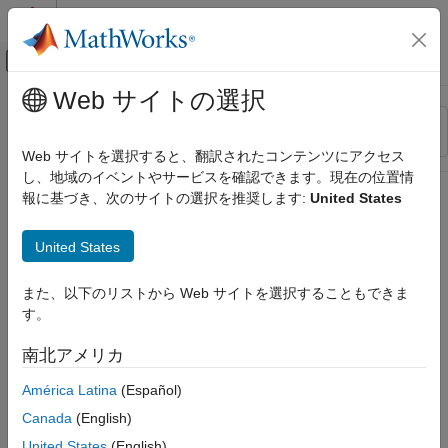
コンテンツへスキップ
MATLAB ヘルプ センター
オフキャンバス ナビゲーション メ
メインコンテンツ
Web サイトの選択
リソース
並べ替え
ソース
Web サイトを選択すると、翻訳されたコンテンツにアクセス
し、地域のイベントやサービスを確認できます。現在の位置情
ステータス
報に基づき、次のサイトの選択を推奨します:
United States
United States
また、以下のリストから Web サイトを選択することもできま
す。
南北アメリカ
América Latina
(Español)
Canada
(English)
United States
(English)