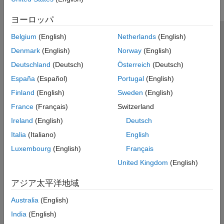
ヨーロッパ
Belgium
(English)
Netherlands
(English)
トラストセンター
商標
プライバシー ポリシー
Denmark
(English)
Norway
(English)
違法コピー防止
アプリケーション ステータス
お問い合わせ
Deutschland
(Deutsch)
Österreich
(Deutsch)
© 1994-2026 The MathWorks, Inc.
España
(Español)
Portugal
(English)
Finland
(English)
Sweden
(English)
Web サイ
日本
France
(Français)
Switzerland
Ireland
(English)
Deutsch
Italia
(Italiano)
English
Luxembourg
(English)
Français
United Kingdom
(English)
アジア太平洋地域
Australia
(English)
India
(English)