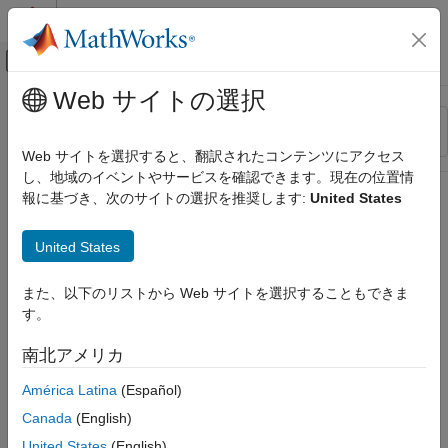
コンテンツへスキップ
MATLAB ヘルプ センター
オフキャンバス ナビゲーション メ
メインコンテンツ
Web サイトの選択
リソース
並べ替え
ソース
Web サイトを選択すると、翻訳されたコンテンツにアクセス
し、地域のイベントやサービスを確認できます。現在の位置情
ステータス
報に基づき、次のサイトの選択を推奨します:
United States
United States
また、以下のリストから Web サイトを選択することもできま
す。
南北アメリカ
América Latina
(Español)
Canada
(English)
United States
(English)