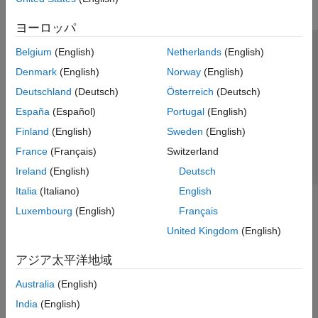
ヨーロッパ
Belgium
(English)
Netherlands
(English)
トラストセンター
商標
プライバシー ポリシー
Denmark
(English)
Norway
(English)
違法コピー防止
アプリケーション ステータス
お問い合わせ
Deutschland
(Deutsch)
Österreich
(Deutsch)
© 1994-2026 The MathWorks, Inc.
España
(Español)
Portugal
(English)
Finland
(English)
Sweden
(English)
Web サイ
日本
France
(Français)
Switzerland
Ireland
(English)
Deutsch
Italia
(Italiano)
English
Luxembourg
(English)
Français
United Kingdom
(English)
アジア太平洋地域
Australia
(English)
India
(English)