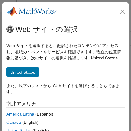
コンテンツへスキップ
MATLAB ヘルプ センター
オフキャンバス ナビゲーション メ
メインコンテンツ
Web サイトの選択
リソース
並べ替え
ソース
Web サイトを選択すると、翻訳されたコンテンツにアクセス
し、地域のイベントやサービスを確認できます。現在の位置情
ステータス
報に基づき、次のサイトの選択を推奨します:
United States
United States
また、以下のリストから Web サイトを選択することもできま
す。
南北アメリカ
América Latina
(Español)
Canada
(English)
United States
(English)