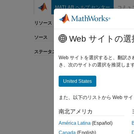
コンテンツへスキップ
MATLAB ヘルプ センター
コミュ
リソース
Web サイトの選
ソース
並べ
ステータス
Web サイトを選択すると、翻訳
き、次のサイトの選択を推奨します
United States
また、以下のリストから Web サ
南北アメリカ
América Latina
(Español)
Canada
(English)