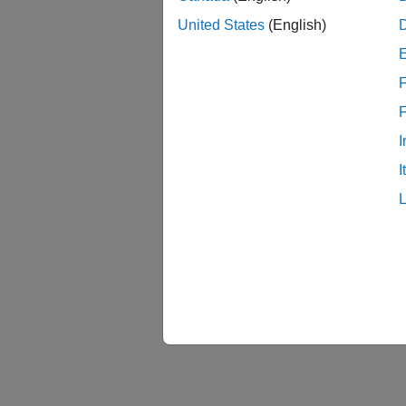
United States
(English)
F
I
I