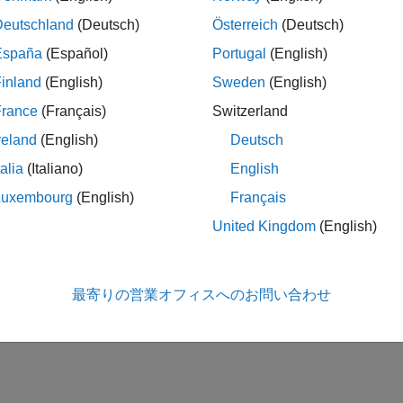
Deutschland
(Deutsch)
Österreich
(Deutsch)
España
(Español)
Portugal
(English)
inland
(English)
Sweden
(English)
France
(Français)
Switzerland
reland
(English)
Deutsch
talia
(Italiano)
English
Luxembourg
(English)
Français
United Kingdom
(English)
最寄りの営業オフィスへのお問い合わせ