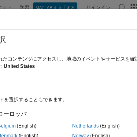
ニティ
学習
サインイン
MATLAB を入手する
択
替え
されたコンテンツにアクセスし、地域のイベントやサービスを
:
United States
イトを選択することもできます。
ヨーロッパ
Belgium
(English)
Netherlands
(English)
Denmark
(English)
Norway
(English)