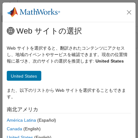
コンテンツへスキップ
MATLAB ヘルプ センター
オフキャンバス ナビゲーション メ
メインコンテンツ
Web サイトの選択
リソース
並べ替え
ソース
Web サイトを選択すると、翻訳されたコンテンツにアクセス
し、地域のイベントやサービスを確認できます。現在の位置情
ステータス
報に基づき、次のサイトの選択を推奨します:
United States
United States
また、以下のリストから Web サイトを選択することもできま
す。
南北アメリカ
América Latina
(Español)
Canada
(English)
United States
(English)