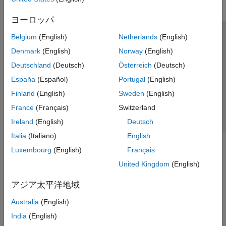
ヨーロッパ
Belgium
(English)
Netherlands
(English)
トラストセンター
商標
プライバシー ポリシー
Denmark
(English)
Norway
(English)
違法コピー防止
アプリケーション ステータス
お問い合わせ
Deutschland
(Deutsch)
Österreich
(Deutsch)
© 1994-2026 The MathWorks, Inc.
España
(Español)
Portugal
(English)
Finland
(English)
Sweden
(English)
Web サイ
日本
France
(Français)
Switzerland
Ireland
(English)
Deutsch
Italia
(Italiano)
English
Luxembourg
(English)
Français
United Kingdom
(English)
アジア太平洋地域
Australia
(English)
India
(English)