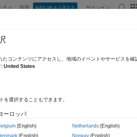
ニティ
学習
サインイン
MATLAB を入手する
択
替え
されたコンテンツにアクセスし、地域のイベントやサービスを
:
United States
イトを選択することもできます。
ヨーロッパ
Belgium
(English)
Netherlands
(English)
Denmark
(English)
Norway
(English)