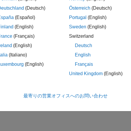
Deutschland
(Deutsch)
Österreich
(Deutsch)
España
(Español)
Portugal
(English)
inland
(English)
Sweden
(English)
France
(Français)
Switzerland
reland
(English)
Deutsch
talia
(Italiano)
English
Luxembourg
(English)
Français
United Kingdom
(English)
最寄りの営業オフィスへのお問い合わせ