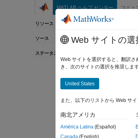
コンテンツへスキップ
MATLAB ヘルプ センター
コミュ
リソース
Web サイトの選
ソース
並べ
ステータス
Web サイトを選択すると、翻訳
き、次のサイトの選択を推奨します
United States
また、以下のリストから Web サ
南北アメリカ
América Latina
(Español)
Canada
(English)