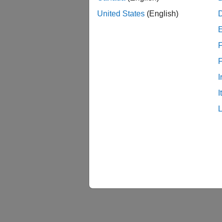
United States
(English)
F
I
I