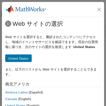
コンテンツへスキップ
MATLAB ヘルプ センター
オフキャンバス ナビゲーション メ
メインコンテンツ
Web サイトの選択
リソース
並べ替え
ソース
Web サイトを選択すると、翻訳されたコンテンツにアクセス
し、地域のイベントやサービスを確認できます。現在の位置情
ステータス
報に基づき、次のサイトの選択を推奨します:
United States
United States
また、以下のリストから Web サイトを選択することもできま
す。
南北アメリカ
América Latina
(Español)
Canada
(English)
United States
(English)