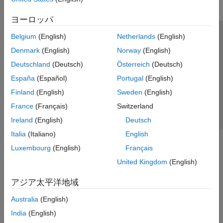
ヨーロッパ
Belgium
(English)
Netherlands
(English)
トラストセンター
商標
プライバシー ポリシー
Denmark
(English)
Norway
(English)
違法コピー防止
アプリケーション ステータス
お問い合わせ
Deutschland
(Deutsch)
Österreich
(Deutsch)
© 1994-2026 The MathWorks, Inc.
España
(Español)
Portugal
(English)
Finland
(English)
Sweden
(English)
Web サイ
日本
France
(Français)
Switzerland
Ireland
(English)
Deutsch
Italia
(Italiano)
English
Luxembourg
(English)
Français
United Kingdom
(English)
アジア太平洋地域
Australia
(English)
India
(English)