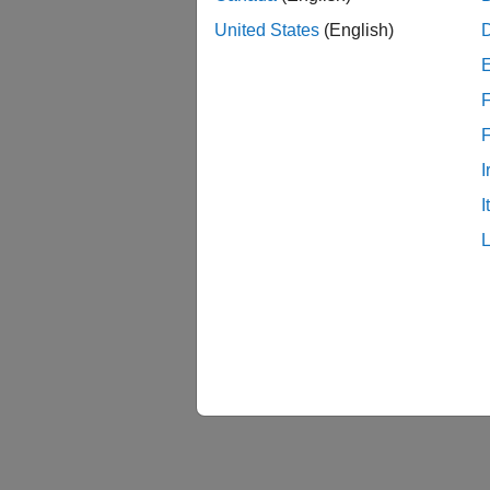
United States
(English)
F
I
I