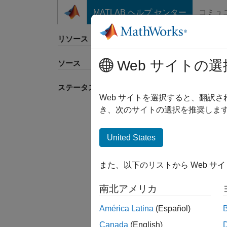
コンテンツへスキップ
MATLAB ヘルプ センター
コミュ
リソース
Web サイトの選
ソース
並べ
ステータス
Web サイトを選択すると、翻訳
き、次のサイトの選択を推奨します
United States
また、以下のリストから Web サ
南北アメリカ
América Latina
(Español)
Canada
(English)