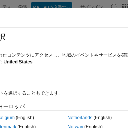
ニティ
学習
サインイン
MATLAB を入手する
択
替え
されたコンテンツにアクセスし、地域のイベントやサービスを
:
United States
イトを選択することもできます。
ヨーロッパ
Belgium
(English)
Netherlands
(English)
Denmark
(English)
Norway
(English)