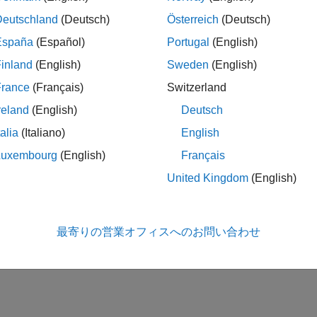
Deutschland
(Deutsch)
Österreich
(Deutsch)
España
(Español)
Portugal
(English)
inland
(English)
Sweden
(English)
France
(Français)
Switzerland
reland
(English)
Deutsch
talia
(Italiano)
English
Luxembourg
(English)
Français
United Kingdom
(English)
最寄りの営業オフィスへのお問い合わせ