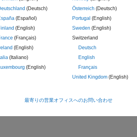
Deutschland
(Deutsch)
Österreich
(Deutsch)
España
(Español)
Portugal
(English)
inland
(English)
Sweden
(English)
France
(Français)
Switzerland
reland
(English)
Deutsch
talia
(Italiano)
English
Luxembourg
(English)
Français
United Kingdom
(English)
最寄りの営業オフィスへのお問い合わせ