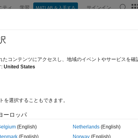
ニティ
学習
サインイン
MATLAB を入手する
択
替え
されたコンテンツにアクセスし、地域のイベントやサービスを
:
United States
イトを選択することもできます。
ヨーロッパ
Belgium
(English)
Netherlands
(English)
Denmark
(English)
Norway
(English)