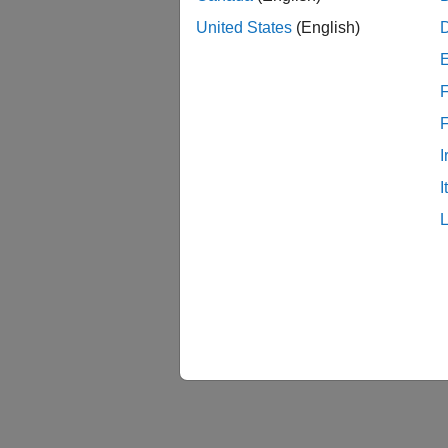
United States
(English)
F
I
I