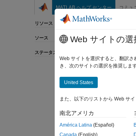
コンテンツへスキップ
MATLAB ヘルプ センター
コミュ
リソース
Web サイトの選
ソース
並べ
ステータス
Web サイトを選択すると、翻訳
き、次のサイトの選択を推奨します
United States
また、以下のリストから Web サ
南北アメリカ
América Latina
(Español)
Canada
(English)