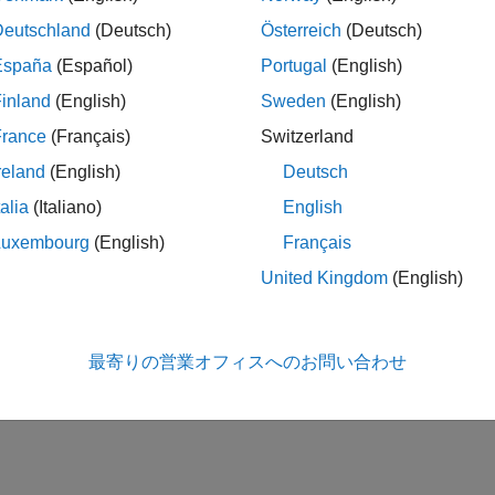
Deutschland
(Deutsch)
Österreich
(Deutsch)
España
(Español)
Portugal
(English)
inland
(English)
Sweden
(English)
France
(Français)
Switzerland
reland
(English)
Deutsch
talia
(Italiano)
English
Luxembourg
(English)
Français
United Kingdom
(English)
最寄りの営業オフィスへのお問い合わせ