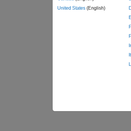
United States
(English)
F
I
I