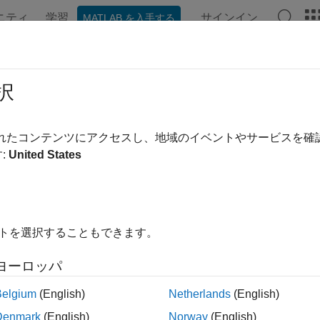
ニティ
学習
サインイン
MATLAB を入手する
択
替え
されたコンテンツにアクセスし、地域のイベントやサービスを
:
United States
イトを選択することもできます。
ヨーロッパ
Belgium
(English)
Netherlands
(English)
Denmark
(English)
Norway
(English)