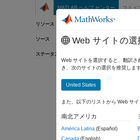
コンテンツへスキップ
MATLAB ヘルプ センター
コミュ
リソース
Web サイトの選
ソース
並べ
ステータス
Web サイトを選択すると、翻訳
き、次のサイトの選択を推奨します
United States
また、以下のリストから Web サ
南北アメリカ
América Latina
(Español)
Canada
(English)