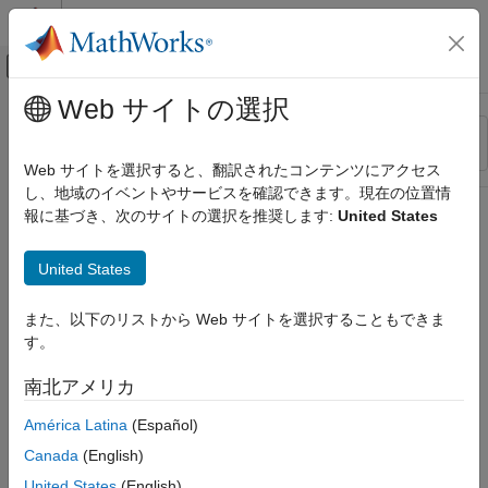
コンテンツへスキップ
MATLAB ヘルプ センター
オフキャンバス ナビゲーション メ
メインコンテンツ
Web サイトの選択
リソース
並べ替え
ソース
Web サイトを選択すると、翻訳されたコンテンツにアクセス
し、地域のイベントやサービスを確認できます。現在の位置情
ステータス
報に基づき、次のサイトの選択を推奨します:
United States
United States
また、以下のリストから Web サイトを選択することもできま
す。
南北アメリカ
América Latina
(Español)
Canada
(English)
United States
(English)