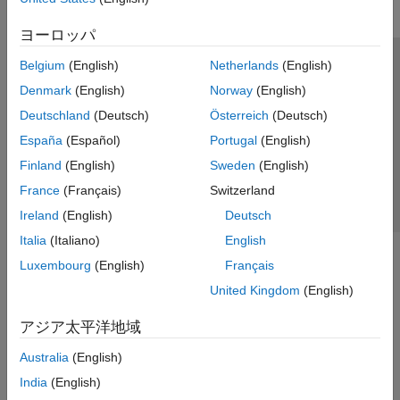
ヨーロッパ
Belgium
(English)
Netherlands
(English)
トラストセンター
商標
プライバシー ポリシー
Denmark
(English)
Norway
(English)
違法コピー防止
アプリケーション ステータス
お問い合わせ
Deutschland
(Deutsch)
Österreich
(Deutsch)
© 1994-2026 The MathWorks, Inc.
España
(Español)
Portugal
(English)
Finland
(English)
Sweden
(English)
Web サイ
日本
France
(Français)
Switzerland
Ireland
(English)
Deutsch
Italia
(Italiano)
English
Luxembourg
(English)
Français
United Kingdom
(English)
アジア太平洋地域
Australia
(English)
India
(English)