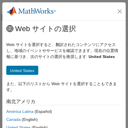
コンテンツへスキップ
MATLAB ヘルプ センター
オフキャンバス ナビゲーション メ
メインコンテンツ
Web サイトの選択
リソース
並べ替え
ソース
Web サイトを選択すると、翻訳されたコンテンツにアクセス
し、地域のイベントやサービスを確認できます。現在の位置情
ステータス
報に基づき、次のサイトの選択を推奨します:
United States
United States
また、以下のリストから Web サイトを選択することもできま
す。
南北アメリカ
América Latina
(Español)
Canada
(English)
United States
(English)