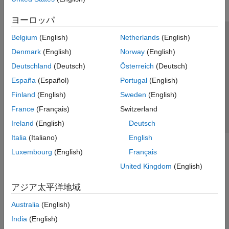
ヨーロッパ
Belgium
(English)
Netherlands
(English)
トラストセンター
商標
プライバシー ポリシー
Denmark
(English)
Norway
(English)
違法コピー防止
アプリケーション ステータス
お問い合わせ
Deutschland
(Deutsch)
Österreich
(Deutsch)
© 1994-2026 The MathWorks, Inc.
España
(Español)
Portugal
(English)
Finland
(English)
Sweden
(English)
Web サイ
日本
France
(Français)
Switzerland
Ireland
(English)
Deutsch
Italia
(Italiano)
English
Luxembourg
(English)
Français
United Kingdom
(English)
アジア太平洋地域
Australia
(English)
India
(English)