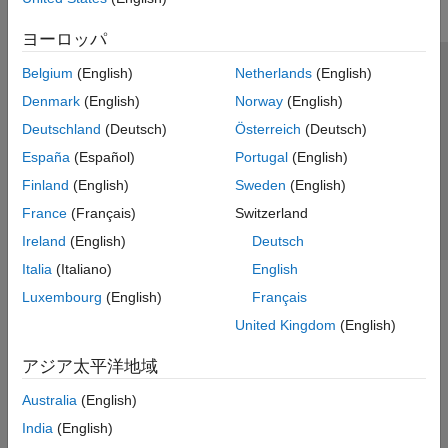
ヨーロッパ
Belgium
(English)
Netherlands
(English)
トラストセンター
商標
プライバシー ポリシー
Denmark
(English)
Norway
(English)
違法コピー防止
アプリケーション ステータス
お問い合わせ
Deutschland
(Deutsch)
Österreich
(Deutsch)
© 1994-2026 The MathWorks, Inc.
España
(Español)
Portugal
(English)
Finland
(English)
Sweden
(English)
Web サイ
日本
France
(Français)
Switzerland
Ireland
(English)
Deutsch
Italia
(Italiano)
English
Luxembourg
(English)
Français
United Kingdom
(English)
アジア太平洋地域
Australia
(English)
India
(English)