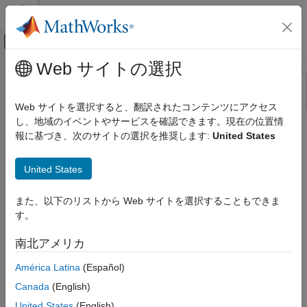
コンテンツへスキップ
MATLAB ヘルプ センター
オフキャンバス ナビゲーション メ
メインコンテンツ
Web サイトの選択
リソース
並べ替え
ソース
Web サイトを選択すると、翻訳されたコンテンツにアクセス
し、地域のイベントやサービスを確認できます。現在の位置情
ステータス
報に基づき、次のサイトの選択を推奨します:
United States
United States
また、以下のリストから Web サイトを選択することもできま
す。
南北アメリカ
América Latina
(Español)
Canada
(English)
United States
(English)