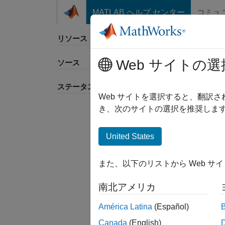
コンテンツへスキップ
MATLAB ヘルプ センター
コミュ
リソース
Web サイトの選
ソース
並べ
ステータス
Web サイトを選択すると、翻訳
き、次のサイトの選択を推奨します
United States
また、以下のリストから Web サ
南北アメリカ
América Latina
(Español)
Canada
(English)