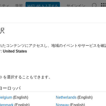
ニティ
学習
サインイン
MATLAB を入手する
択
替え
されたコンテンツにアクセスし、地域のイベントやサービスを
:
United States
イトを選択することもできます。
ヨーロッパ
Belgium
(English)
Netherlands
(English)
Denmark
(English)
Norway
(English)