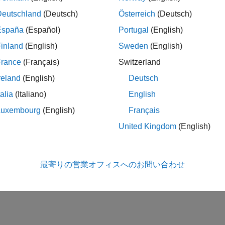
Deutschland
(Deutsch)
Österreich
(Deutsch)
España
(Español)
Portugal
(English)
inland
(English)
Sweden
(English)
France
(Français)
Switzerland
reland
(English)
Deutsch
talia
(Italiano)
English
Luxembourg
(English)
Français
United Kingdom
(English)
最寄りの営業オフィスへのお問い合わせ