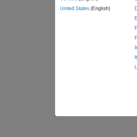
United States
(English)
F
I
I