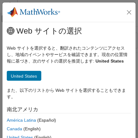
コンテンツへスキップ
MATLAB ヘルプ センター
オフキャンバス ナビゲーション メ
メインコンテンツ
Web サイトの選択
リソース
並べ替え
ソース
Web サイトを選択すると、翻訳されたコンテンツにアクセス
し、地域のイベントやサービスを確認できます。現在の位置情
ステータス
報に基づき、次のサイトの選択を推奨します:
United States
United States
また、以下のリストから Web サイトを選択することもできま
す。
南北アメリカ
América Latina
(Español)
Canada
(English)
United States
(English)