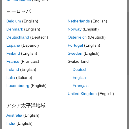
ヨーロッパ
Belgium
(English)
Netherlands
(English)
トラストセンター
商標
プライバシー ポリシー
Denmark
(English)
Norway
(English)
違法コピー防止
アプリケーション ステータス
お問い合わせ
Deutschland
(Deutsch)
Österreich
(Deutsch)
© 1994-2026 The MathWorks, Inc.
España
(Español)
Portugal
(English)
Finland
(English)
Sweden
(English)
Web サイ
日本
France
(Français)
Switzerland
Ireland
(English)
Deutsch
Italia
(Italiano)
English
Luxembourg
(English)
Français
United Kingdom
(English)
アジア太平洋地域
Australia
(English)
India
(English)