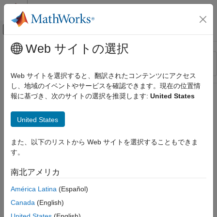
コンテンツへスキップ
MATLAB ヘルプ センター
オフキャンバス ナビゲーション メ
メインコンテンツ
Web サイトの選択
リソース
並べ替え
ソース
Web サイトを選択すると、翻訳されたコンテンツにアクセス
し、地域のイベントやサービスを確認できます。現在の位置情
ステータス
報に基づき、次のサイトの選択を推奨します:
United States
United States
また、以下のリストから Web サイトを選択することもできま
す。
南北アメリカ
América Latina
(Español)
Canada
(English)
United States
(English)