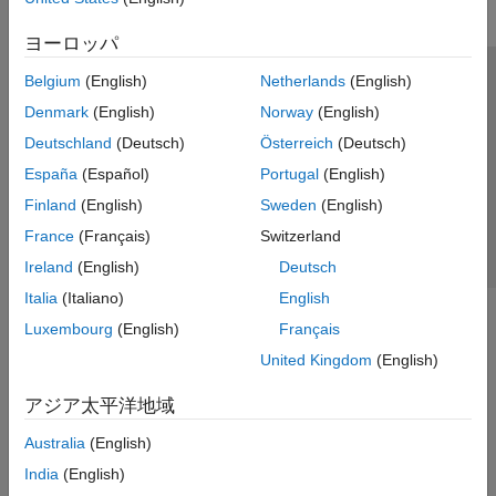
ヨーロッパ
Belgium
(English)
Netherlands
(English)
トラストセンター
商標
プライバシー ポリシー
Denmark
(English)
Norway
(English)
違法コピー防止
アプリケーション ステータス
お問い合わせ
Deutschland
(Deutsch)
Österreich
(Deutsch)
© 1994-2026 The MathWorks, Inc.
España
(Español)
Portugal
(English)
Finland
(English)
Sweden
(English)
Web サイ
日本
France
(Français)
Switzerland
Ireland
(English)
Deutsch
Italia
(Italiano)
English
Luxembourg
(English)
Français
United Kingdom
(English)
アジア太平洋地域
Australia
(English)
India
(English)