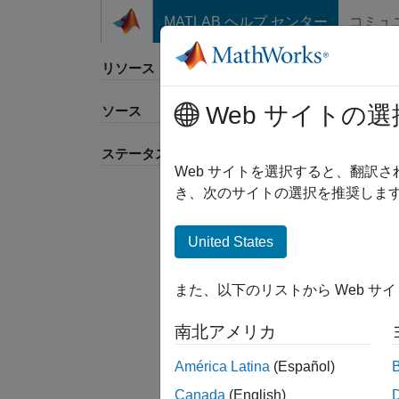
コンテンツへスキップ
MATLAB ヘルプ センター
コミュ
リソース
Web サイトの選
ソース
並べ
ステータス
Web サイトを選択すると、翻訳
き、次のサイトの選択を推奨します
United States
また、以下のリストから Web サ
南北アメリカ
América Latina
(Español)
Canada
(English)