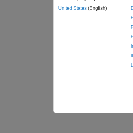
United States
(English)
F
I
I