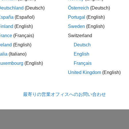
Deutschland
(Deutsch)
Österreich
(Deutsch)
España
(Español)
Portugal
(English)
inland
(English)
Sweden
(English)
France
(Français)
Switzerland
reland
(English)
Deutsch
talia
(Italiano)
English
Luxembourg
(English)
Français
United Kingdom
(English)
最寄りの営業オフィスへのお問い合わせ