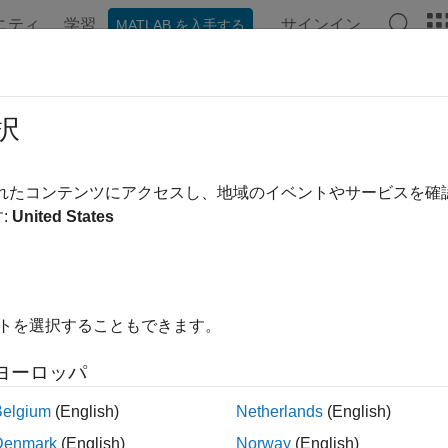
ニティ
学習
サインイン
MATLAB を入手する
択
替え
されたコンテンツにアクセスし、地域のイベントやサービスを
:
United States
イトを選択することもできます。
ヨーロッパ
Belgium
(English)
Netherlands
(English)
Denmark
(English)
Norway
(English)