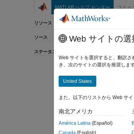
コンテンツへスキップ
MATLAB ヘルプ センター
コミュ
リソース
Web サイトの選
ソース
並べ
ステータス
Web サイトを選択すると、翻訳
き、次のサイトの選択を推奨します
United States
また、以下のリストから Web サ
南北アメリカ
América Latina
(Español)
Canada
(English)