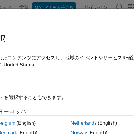
ニティ
学習
サインイン
MATLAB を入手する
択
替え
されたコンテンツにアクセスし、地域のイベントやサービスを
:
United States
イトを選択することもできます。
ヨーロッパ
Belgium
(English)
Netherlands
(English)
Denmark
(English)
Norway
(English)