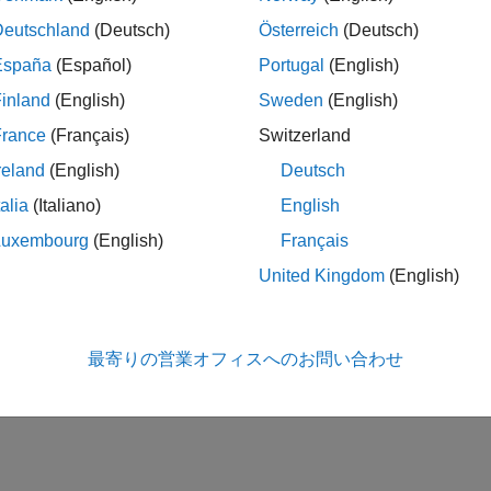
Deutschland
(Deutsch)
Österreich
(Deutsch)
España
(Español)
Portugal
(English)
inland
(English)
Sweden
(English)
France
(Français)
Switzerland
reland
(English)
Deutsch
talia
(Italiano)
English
Luxembourg
(English)
Français
United Kingdom
(English)
最寄りの営業オフィスへのお問い合わせ