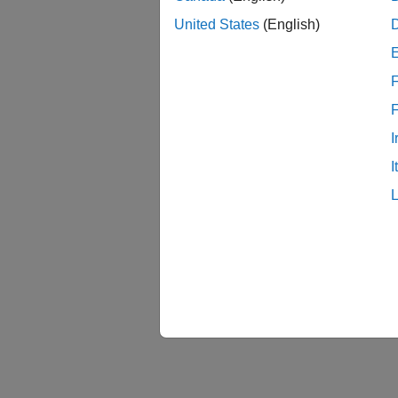
United States
(English)
F
I
I