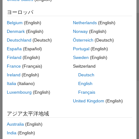
ヨーロッパ
Belgium
(English)
Netherlands
(English)
トラストセンター
商標
プライバシー ポリシー
Denmark
(English)
Norway
(English)
違法コピー防止
アプリケーション ステータス
お問い合わせ
Deutschland
(Deutsch)
Österreich
(Deutsch)
© 1994-2026 The MathWorks, Inc.
España
(Español)
Portugal
(English)
Finland
(English)
Sweden
(English)
Web サイ
日本
France
(Français)
Switzerland
Ireland
(English)
Deutsch
Italia
(Italiano)
English
Luxembourg
(English)
Français
United Kingdom
(English)
アジア太平洋地域
Australia
(English)
India
(English)