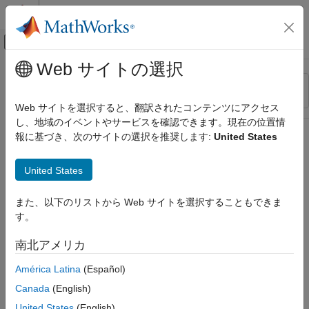
コンテンツへスキップ
MATLAB ヘルプ センター
オフキャンバス ナビゲーション メ
メインコンテンツ
Web サイトの選択
リソース
並べ替え
ソース
Web サイトを選択すると、翻訳されたコンテンツにアクセス
し、地域のイベントやサービスを確認できます。現在の位置情
ステータス
報に基づき、次のサイトの選択を推奨します:
United States
United States
また、以下のリストから Web サイトを選択することもできま
す。
南北アメリカ
América Latina
(Español)
Canada
(English)
United States
(English)