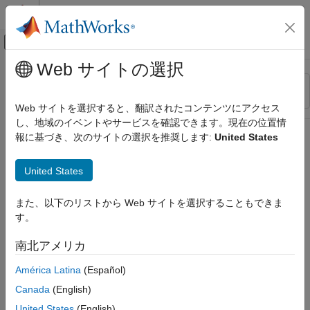
コンテンツへスキップ
MATLAB ヘルプ センター
オフキャンバス ナビゲーション メ
メインコンテンツ
Web サイトの選択
リソース
並べ替え
ソース
Web サイトを選択すると、翻訳されたコンテンツにアクセス
し、地域のイベントやサービスを確認できます。現在の位置情
ステータス
報に基づき、次のサイトの選択を推奨します:
United States
United States
また、以下のリストから Web サイトを選択することもできま
す。
南北アメリカ
América Latina
(Español)
Canada
(English)
United States
(English)