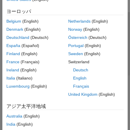
ヨーロッパ
Belgium
(English)
Netherlands
(English)
トラストセンター
商標
プライバシー ポリシー
Denmark
(English)
Norway
(English)
違法コピー防止
アプリケーション ステータス
お問い合わせ
Deutschland
(Deutsch)
Österreich
(Deutsch)
© 1994-2026 The MathWorks, Inc.
España
(Español)
Portugal
(English)
Finland
(English)
Sweden
(English)
Web サイ
日本
France
(Français)
Switzerland
Ireland
(English)
Deutsch
Italia
(Italiano)
English
Luxembourg
(English)
Français
United Kingdom
(English)
アジア太平洋地域
Australia
(English)
India
(English)