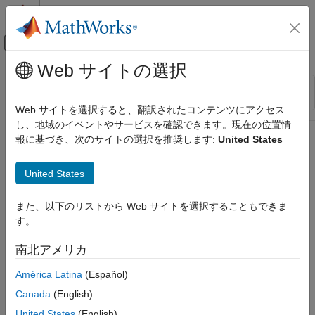
コンテンツへスキップ
MATLAB ヘルプ センター
オフキャンバス ナビゲーション メ
メインコンテンツ
Web サイトの選択
リソース
並べ替え
ソース
Web サイトを選択すると、翻訳されたコンテンツにアクセス
し、地域のイベントやサービスを確認できます。現在の位置情
ステータス
報に基づき、次のサイトの選択を推奨します:
United States
United States
また、以下のリストから Web サイトを選択することもできま
す。
南北アメリカ
América Latina
(Español)
Canada
(English)
United States
(English)