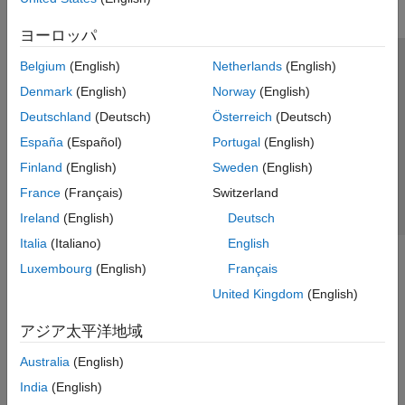
ヨーロッパ
Belgium
(English)
Netherlands
(English)
トラストセンター
商標
プライバシー ポリシー
Denmark
(English)
Norway
(English)
違法コピー防止
アプリケーション ステータス
お問い合わせ
Deutschland
(Deutsch)
Österreich
(Deutsch)
© 1994-2026 The MathWorks, Inc.
España
(Español)
Portugal
(English)
Finland
(English)
Sweden
(English)
Web サイ
日本
France
(Français)
Switzerland
Ireland
(English)
Deutsch
Italia
(Italiano)
English
Luxembourg
(English)
Français
United Kingdom
(English)
アジア太平洋地域
Australia
(English)
India
(English)