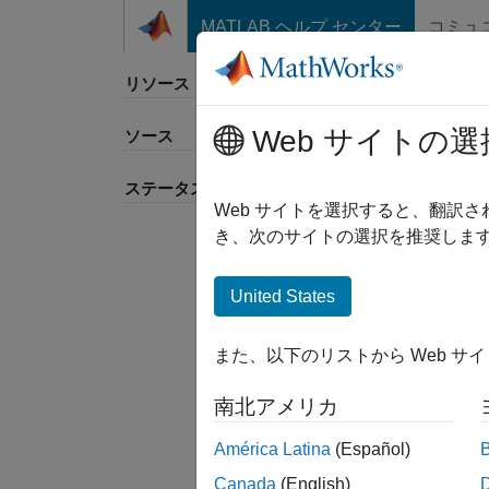
コンテンツへスキップ
MATLAB ヘルプ センター
コミュ
リソース
Web サイトの選
ソース
並べ
ステータス
Web サイトを選択すると、翻訳
き、次のサイトの選択を推奨します
United States
また、以下のリストから Web サ
南北アメリカ
América Latina
(Español)
Canada
(English)