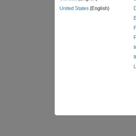
United States
(English)
F
I
I