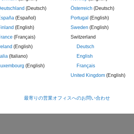
Deutschland
(Deutsch)
Österreich
(Deutsch)
España
(Español)
Portugal
(English)
inland
(English)
Sweden
(English)
France
(Français)
Switzerland
reland
(English)
Deutsch
talia
(Italiano)
English
Luxembourg
(English)
Français
United Kingdom
(English)
最寄りの営業オフィスへのお問い合わせ