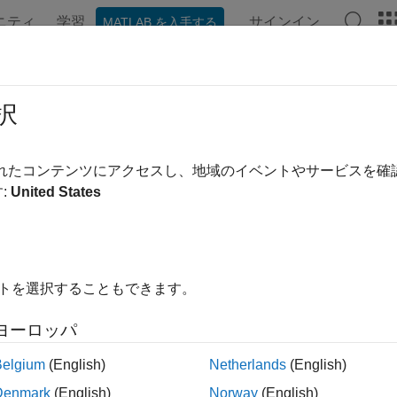
ニティ
学習
サインイン
MATLAB を入手する
択
替え
されたコンテンツにアクセスし、地域のイベントやサービスを
:
United States
イトを選択することもできます。
ヨーロッパ
Belgium
(English)
Netherlands
(English)
Denmark
(English)
Norway
(English)