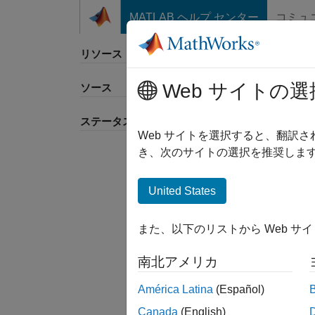
コンテンツへスキップ
MATLAB ヘルプ センター
コミュ
リソース
Web サイトの選
ソース
並べ
ステータス
Web サイトを選択すると、翻訳
き、次のサイトの選択を推奨します
United States
また、以下のリストから Web サ
南北アメリカ
América Latina
(Español)
Canada
(English)