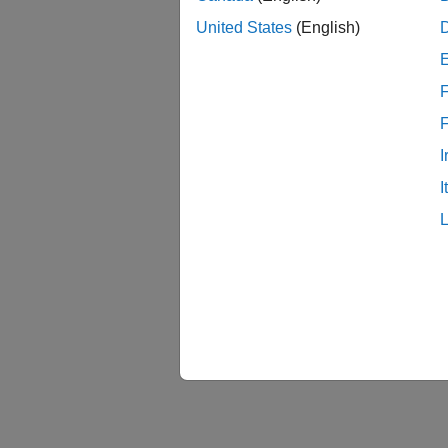
United States
(English)
F
I
I