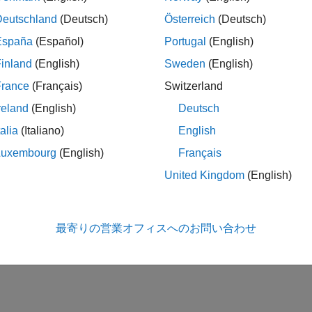
Deutschland
(Deutsch)
Österreich
(Deutsch)
España
(Español)
Portugal
(English)
inland
(English)
Sweden
(English)
France
(Français)
Switzerland
reland
(English)
Deutsch
talia
(Italiano)
English
Luxembourg
(English)
Français
United Kingdom
(English)
最寄りの営業オフィスへのお問い合わせ