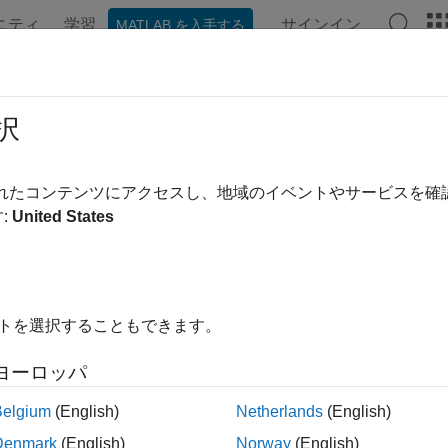
ニティ
学習
サインイン
MATLAB を入手する
択
替え
されたコンテンツにアクセスし、地域のイベントやサービスを
:
United States
イトを選択することもできます。
ヨーロッパ
Belgium
(English)
Netherlands
(English)
Denmark
(English)
Norway
(English)