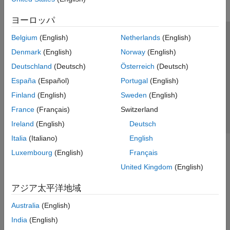
ヨーロッパ
Belgium
(English)
Netherlands
(English)
トラストセンター
商標
プライバシー ポリシー
Denmark
(English)
Norway
(English)
違法コピー防止
アプリケーション ステータス
お問い合わせ
Deutschland
(Deutsch)
Österreich
(Deutsch)
© 1994-2026 The MathWorks, Inc.
España
(Español)
Portugal
(English)
Finland
(English)
Sweden
(English)
Web サイ
日本
France
(Français)
Switzerland
Ireland
(English)
Deutsch
Italia
(Italiano)
English
Luxembourg
(English)
Français
United Kingdom
(English)
アジア太平洋地域
Australia
(English)
India
(English)