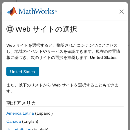
コンテンツへスキップ
MATLAB ヘルプ センター
オフキャンバス ナビゲーション メ
メインコンテンツ
Web サイトの選択
リソース
並べ替え
ソース
Web サイトを選択すると、翻訳されたコンテンツにアクセス
し、地域のイベントやサービスを確認できます。現在の位置情
ステータス
報に基づき、次のサイトの選択を推奨します:
United States
United States
また、以下のリストから Web サイトを選択することもできま
す。
南北アメリカ
América Latina
(Español)
Canada
(English)
United States
(English)