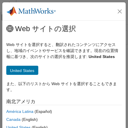
コンテンツへスキップ
MATLAB ヘルプ センター
オフキャンバス ナビゲーション メ
メインコンテンツ
Web サイトの選択
リソース
並べ替え
ソース
Web サイトを選択すると、翻訳されたコンテンツにアクセス
し、地域のイベントやサービスを確認できます。現在の位置情
ステータス
報に基づき、次のサイトの選択を推奨します:
United States
United States
また、以下のリストから Web サイトを選択することもできま
す。
南北アメリカ
América Latina
(Español)
Canada
(English)
United States
(English)