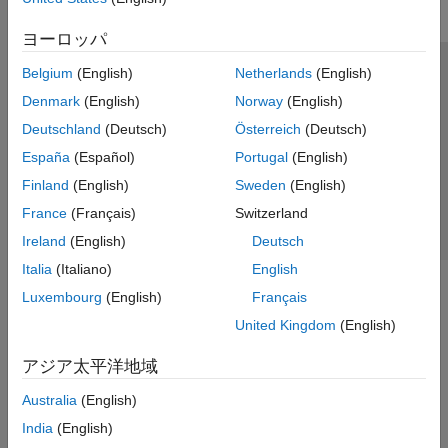
ヨーロッパ
Belgium
(English)
Netherlands
(English)
トラストセンター
商標
プライバシー ポリシー
Denmark
(English)
Norway
(English)
違法コピー防止
アプリケーション ステータス
お問い合わせ
Deutschland
(Deutsch)
Österreich
(Deutsch)
© 1994-2026 The MathWorks, Inc.
España
(Español)
Portugal
(English)
Finland
(English)
Sweden
(English)
Web サイ
日本
France
(Français)
Switzerland
Ireland
(English)
Deutsch
Italia
(Italiano)
English
Luxembourg
(English)
Français
United Kingdom
(English)
アジア太平洋地域
Australia
(English)
India
(English)