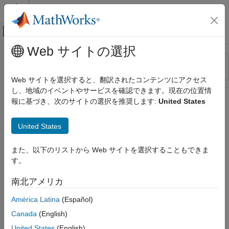
コンテンツへスキップ
MATLAB ヘルプ センター
オフキャンバス ナビゲーション メ
メインコンテンツ
Web サイトの選択
リソース
並べ替え
ソース
Web サイトを選択すると、翻訳されたコンテンツにアクセス
し、地域のイベントやサービスを確認できます。現在の位置情
ステータス
報に基づき、次のサイトの選択を推奨します:
United States
United States
また、以下のリストから Web サイトを選択することもできま
す。
南北アメリカ
América Latina
(Español)
Canada
(English)
United States
(English)