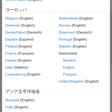
ヨーロッパ
Belgium
(English)
Netherlands
(English)
トラストセンター
商標
プライバシー ポリシー
Denmark
(English)
Norway
(English)
違法コピー防止
アプリケーション ステータス
お問い合わせ
Deutschland
(Deutsch)
Österreich
(Deutsch)
© 1994-2026 The MathWorks, Inc.
España
(Español)
Portugal
(English)
Finland
(English)
Sweden
(English)
Web サイ
日本
France
(Français)
Switzerland
Ireland
(English)
Deutsch
Italia
(Italiano)
English
Luxembourg
(English)
Français
United Kingdom
(English)
アジア太平洋地域
Australia
(English)
India
(English)