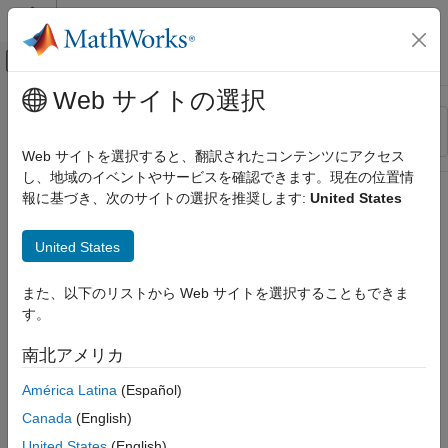
コンテンツへスキップ
MATLAB ヘルプ センター
オフキャンバス ナビゲーション メ
メインコンテンツ
Web サイトの選択
リソース
並べ替え
ソース
Web サイトを選択すると、翻訳されたコンテンツにアクセス
し、地域のイベントやサービスを確認できます。現在の位置情
ステータス
報に基づき、次のサイトの選択を推奨します:
United States
United States
また、以下のリストから Web サイトを選択することもできま
す。
南北アメリカ
América Latina
(Español)
Canada
(English)
United States
(English)