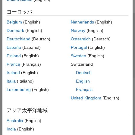
ヨーロッパ
Belgium
(English)
Netherlands
(English)
トラストセンター
商標
プライバシー ポリシー
Denmark
(English)
Norway
(English)
違法コピー防止
アプリケーション ステータス
お問い合わせ
Deutschland
(Deutsch)
Österreich
(Deutsch)
© 1994-2026 The MathWorks, Inc.
España
(Español)
Portugal
(English)
Finland
(English)
Sweden
(English)
Web サイ
日本
France
(Français)
Switzerland
Ireland
(English)
Deutsch
Italia
(Italiano)
English
Luxembourg
(English)
Français
United Kingdom
(English)
アジア太平洋地域
Australia
(English)
India
(English)