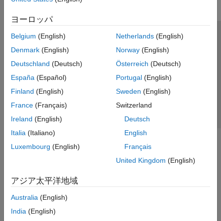
ヨーロッパ
Belgium
(English)
Netherlands
(English)
トラストセンター
商標
プライバシー ポリシー
Denmark
(English)
Norway
(English)
違法コピー防止
アプリケーション ステータス
お問い合わせ
Deutschland
(Deutsch)
Österreich
(Deutsch)
© 1994-2026 The MathWorks, Inc.
España
(Español)
Portugal
(English)
Finland
(English)
Sweden
(English)
Web サイ
日本
France
(Français)
Switzerland
Ireland
(English)
Deutsch
Italia
(Italiano)
English
Luxembourg
(English)
Français
United Kingdom
(English)
アジア太平洋地域
Australia
(English)
India
(English)