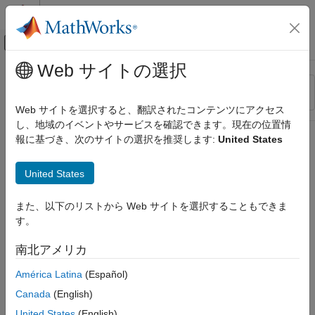
コンテンツへスキップ
MATLAB ヘルプ センター
オフキャンバス ナビゲーション メ
メインコンテンツ
Web サイトの選択
リソース
並べ替え
ソース
Web サイトを選択すると、翻訳されたコンテンツにアクセス
し、地域のイベントやサービスを確認できます。現在の位置情
ステータス
報に基づき、次のサイトの選択を推奨します:
United States
United States
また、以下のリストから Web サイトを選択することもできま
す。
南北アメリカ
América Latina
(Español)
Canada
(English)
United States
(English)