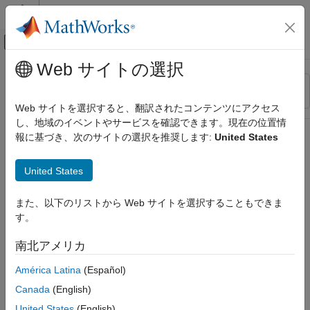
コンテンツへスキップ
MATLAB ヘルプ センター
オフキャンバス ナビゲーション メ
メインコンテンツ
Web サイトの選択
リソース
並べ替え
ソース
Web サイトを選択すると、翻訳されたコンテンツにアクセス
し、地域のイベントやサービスを確認できます。現在の位置情
ステータス
報に基づき、次のサイトの選択を推奨します:
United States
United States
また、以下のリストから Web サイトを選択することもできま
す。
南北アメリカ
América Latina
(Español)
Canada
(English)
United States
(English)