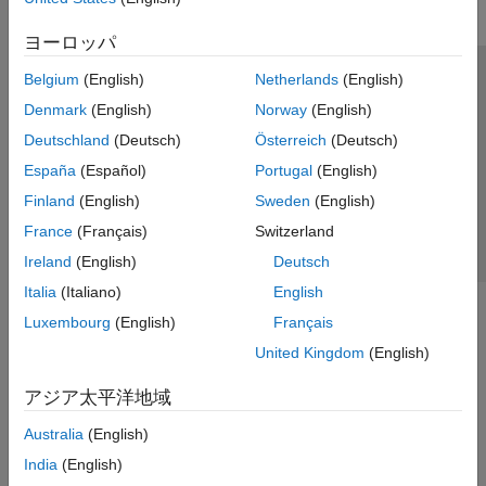
ヨーロッパ
Belgium
(English)
Netherlands
(English)
トラストセンター
商標
プライバシー ポリシー
Denmark
(English)
Norway
(English)
違法コピー防止
アプリケーション ステータス
お問い合わせ
Deutschland
(Deutsch)
Österreich
(Deutsch)
© 1994-2026 The MathWorks, Inc.
España
(Español)
Portugal
(English)
Finland
(English)
Sweden
(English)
Web サイ
日本
France
(Français)
Switzerland
Ireland
(English)
Deutsch
Italia
(Italiano)
English
Luxembourg
(English)
Français
United Kingdom
(English)
アジア太平洋地域
Australia
(English)
India
(English)