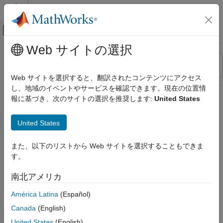
コンテンツへスキップ
MATLAB ヘルプ センター
オフキャンバス ナビゲーション メ
メインコンテンツ
Web サイトの選択
リソース
並べ替え
ソース
Web サイトを選択すると、翻訳されたコンテンツにアクセス
し、地域のイベントやサービスを確認できます。現在の位置情
ステータス
報に基づき、次のサイトの選択を推奨します:
United States
United States
また、以下のリストから Web サイトを選択することもできま
す。
南北アメリカ
América Latina
(Español)
Canada
(English)
United States
(English)