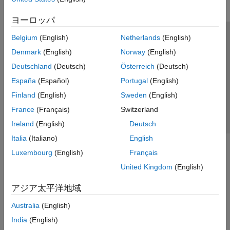
ヨーロッパ
Belgium
(English)
Netherlands
(English)
トラストセンター
商標
プライバシー ポリシー
Denmark
(English)
Norway
(English)
違法コピー防止
アプリケーション ステータス
お問い合わせ
Deutschland
(Deutsch)
Österreich
(Deutsch)
© 1994-2026 The MathWorks, Inc.
España
(Español)
Portugal
(English)
Finland
(English)
Sweden
(English)
Web サイ
日本
France
(Français)
Switzerland
Ireland
(English)
Deutsch
Italia
(Italiano)
English
Luxembourg
(English)
Français
United Kingdom
(English)
アジア太平洋地域
Australia
(English)
India
(English)