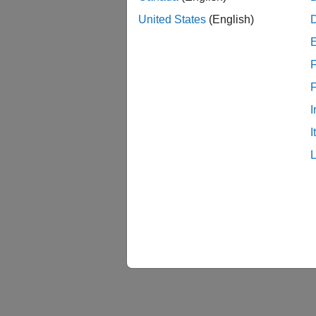
United States
(English)
F
I
I