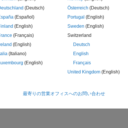
Deutschland
(Deutsch)
Österreich
(Deutsch)
España
(Español)
Portugal
(English)
inland
(English)
Sweden
(English)
France
(Français)
Switzerland
reland
(English)
Deutsch
talia
(Italiano)
English
Luxembourg
(English)
Français
United Kingdom
(English)
最寄りの営業オフィスへのお問い合わせ