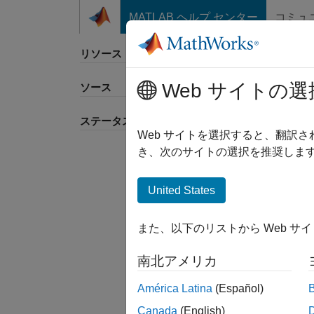
コンテンツへスキップ
MATLAB ヘルプ センター
コミュ
リソース
Web サイトの選
ソース
並べ
ステータス
Web サイトを選択すると、翻訳
き、次のサイトの選択を推奨します
United States
また、以下のリストから Web サ
南北アメリカ
América Latina
(Español)
Canada
(English)