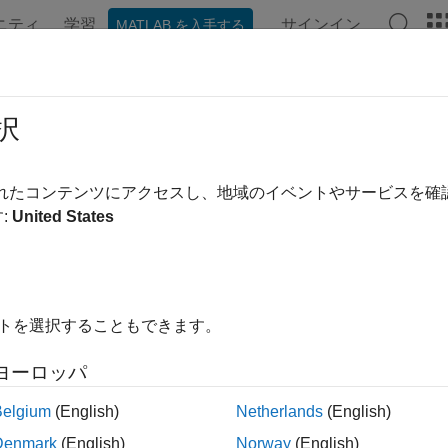
ニティ
学習
サインイン
MATLAB を入手する
択
替え
されたコンテンツにアクセスし、地域のイベントやサービスを
:
United States
イトを選択することもできます。
ヨーロッパ
Belgium
(English)
Netherlands
(English)
Denmark
(English)
Norway
(English)