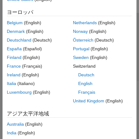
ヨーロッパ
Belgium
(English)
Netherlands
(English)
トラストセンター
商標
プライバシー ポリシー
Denmark
(English)
Norway
(English)
違法コピー防止
アプリケーション ステータス
お問い合わせ
Deutschland
(Deutsch)
Österreich
(Deutsch)
© 1994-2026 The MathWorks, Inc.
España
(Español)
Portugal
(English)
Finland
(English)
Sweden
(English)
Web サイ
日本
France
(Français)
Switzerland
Ireland
(English)
Deutsch
Italia
(Italiano)
English
Luxembourg
(English)
Français
United Kingdom
(English)
アジア太平洋地域
Australia
(English)
India
(English)