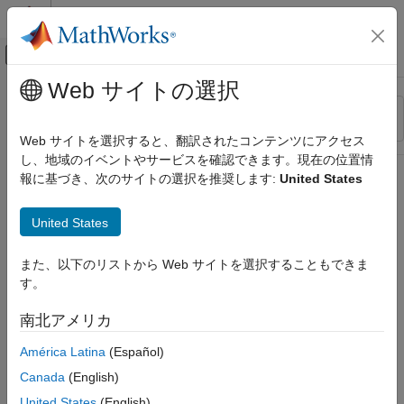
コンテンツへスキップ
MATLAB ヘルプ センター
オフキャンバス ナビゲーション メ
メインコンテンツ
Web サイトの選択
リソース
並べ替え
ソース
Web サイトを選択すると、翻訳されたコンテンツにアクセス
し、地域のイベントやサービスを確認できます。現在の位置情
ステータス
報に基づき、次のサイトの選択を推奨します:
United States
United States
また、以下のリストから Web サイトを選択することもできま
す。
南北アメリカ
América Latina
(Español)
Canada
(English)
United States
(English)